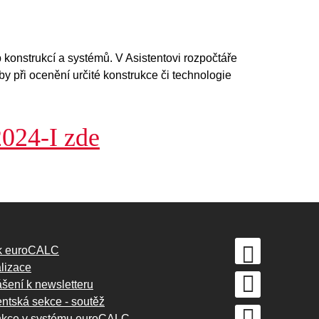
onstrukcí a systémů. V Asistentovi rozpočtáře
y při ocenění určité konstrukce či technologie
024-I zde
k euroCALC
lizace
ášení k newsletteru
ntská sekce - soutěž
unkce v systému euroCALC