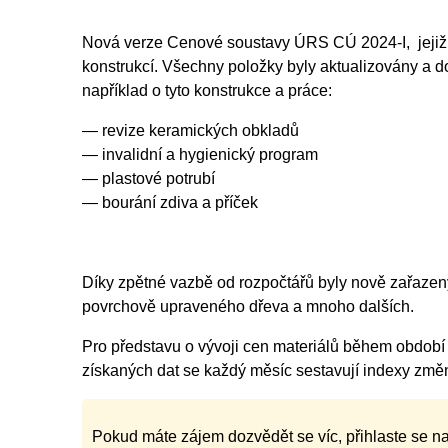
Nová verze Cenové soustavy ÚRS CÚ 2024-I, jejiž di
konstrukcí. Všechny položky byly aktualizovány a d
například o tyto konstrukce a práce:
— revize keramických obkladů
— invalidní a hygienický program
— plastové potrubí
— bourání zdiva a příček
Díky zpětné vazbě od rozpočtářů byly nově zařazeny
povrchově upraveného dřeva a mnoho dalších.
Pro představu o vývoji cen materiálů během období
získaných dat se každý měsíc sestavují indexy změn
Pokud máte zájem dozvědět se víc, přihlaste se n