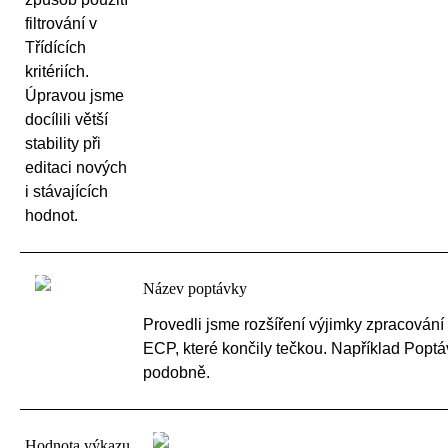
filtrování v
Třídících
kritériích.
Úpravou jsme
docílili větší
stability při
editaci nových
i stávajících
hodnot.
Název poptávky
Provedli jsme rozšíření výjimky zpracován
ECP, které končily tečkou. Například Poptávky
podobně.
Hodnota výkazu