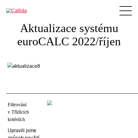
Aktualizace systému
Produkty
euroCALC 2022/říjen
Podpora
Vzdělávání
Blog
BIM
O nás
Reference
Filtrování
Ke stažení
v Třídících
Aktuality
kritériích
Kontakty
Upravili jsme
způsob použití