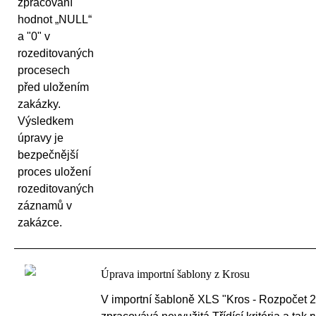
zpracování
hodnot „NULL“
a "0" v
rozeditovaných
procesech
před uložením
zakázky.
Výsledkem
úpravy je
bezpečnější
proces uložení
rozeditovaných
záznamů v
zakázce.
Úprava importní šablony z Krosu
V importní šabloně XLS "Kros - Rozpočet 2