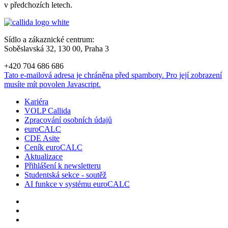
v předchozích letech.
Sídlo a zákaznické centrum:
Soběslavská 32, 130 00, Praha 3
+420 704 686 686
Tato e-mailová adresa je chráněna před spamboty. Pro její zobrazení
musíte mít povolen Javascript.
Kariéra
VOLP Callida
Zpracování osobních údajů
euroCALC
CDE Asite
Ceník euroCALC
Aktualizace
Přihlášení k newsletteru
Studentská sekce - soutěž
AI funkce v systému euroCALC