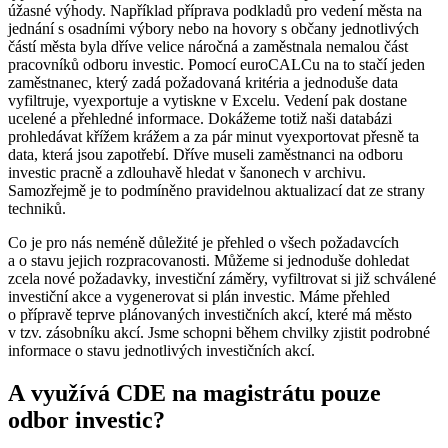
úžasné výhody. Například příprava podkladů pro vedení města na
jednání s osadními výbory nebo na hovory s občany jednotlivých
částí města byla dříve velice náročná a zaměstnala nemalou část
pracovníků odboru investic. Pomocí euroCALCu na to stačí jeden
zaměstnanec, který zadá požadovaná kritéria a jednoduše data
vyfiltruje, vyexportuje a vytiskne v Excelu. Vedení pak dostane
ucelené a přehledné informace. Dokážeme totiž naši databázi
prohledávat křížem krážem a za pár minut vyexportovat přesně ta
data, která jsou zapotřebí. Dříve museli zaměstnanci na odboru
investic pracně a zdlouhavě hledat v šanonech v archivu.
Samozřejmě je to podmíněno pravidelnou aktualizací dat ze strany
techniků.
Co je pro nás neméně důležité je přehled o všech požadavcích
a o stavu jejich rozpracovanosti. Můžeme si jednoduše dohledat
zcela nové požadavky, investiční záměry, vyfiltrovat si již schválené
investiční akce a vygenerovat si plán investic. Máme přehled
o přípravě teprve plánovaných investičních akcí, které má město
v tzv. zásobníku akcí. Jsme schopni během chvilky zjistit podrobné
informace o stavu jednotlivých investičních akcí.
A využívá CDE na magistrátu pouze
odbor investic?