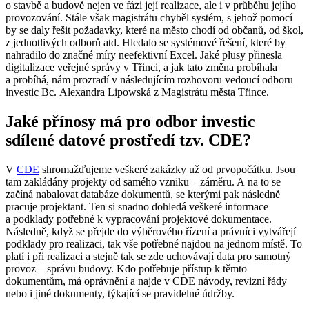
o stavbě a budově nejen ve fázi její realizace, ale i v průběhu jejího
provozování. Stále však magistrátu chyběl systém, s jehož pomocí
by se daly řešit požadavky, které na město chodí od občanů, od škol,
z jednotlivých odborů atd. Hledalo se systémové řešení, které by
nahradilo do značné míry neefektivní Excel. Jaké plusy přinesla
digitalizace veřejné správy v Třinci, a jak tato změna probíhala
a probíhá, nám prozradí v následujícím rozhovoru vedoucí odboru
investic Bc. Alexandra Lipowská z Magistrátu města Třince.
Jaké přínosy má pro odbor investic
sdílené datové prostředí tzv. CDE?
V
CDE
shromažďujeme veškeré zakázky už od prvopočátku. Jsou
tam zakládány projekty od samého vzniku – záměru. A na to se
začíná nabalovat databáze dokumentů, se kterými pak následně
pracuje projektant. Ten si snadno dohledá veškeré informace
a podklady potřebné k vypracování projektové dokumentace.
Následně, když se přejde do výběrového řízení a právníci vytvářejí
podklady pro realizaci, tak vše potřebné najdou na jednom místě. To
platí i při realizaci a stejně tak se zde uchovávají data pro samotný
provoz – správu budovy. Kdo potřebuje přístup k těmto
dokumentům, má oprávnění a najde v CDE návody, revizní řády
nebo i jiné dokumenty, týkající se pravidelné údržby.