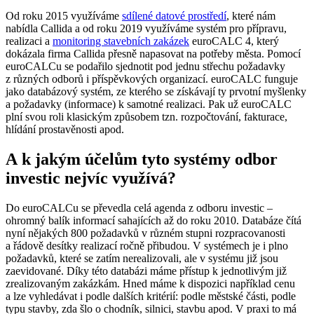
Od roku 2015 využíváme
sdílené datové prostředí
, které nám
nabídla Callida a od roku 2019 využíváme systém pro přípravu,
realizaci a
monitoring stavebních zakázek
euroCALC 4, který
dokázala firma Callida přesně napasovat na potřeby města. Pomocí
euroCALCu se podařilo sjednotit pod jednu střechu požadavky
z různých odborů i příspěvkových organizací. euroCALC funguje
jako databázový systém, ze kterého se získávají ty prvotní myšlenky
a požadavky (informace) k samotné realizaci. Pak už euroCALC
plní svou roli klasickým způsobem tzn. rozpočtování, fakturace,
hlídání prostavěnosti apod.
A k jakým účelům tyto systémy odbor
investic nejvíc využívá?
Do euroCALCu se převedla celá agenda z odboru investic –
ohromný balík informací sahajících až do roku 2010. Databáze čítá
nyní nějakých 800 požadavků v různém stupni rozpracovanosti
a řádově desítky realizací ročně přibudou. V systémech je i plno
požadavků, které se zatím nerealizovali, ale v systému již jsou
zaevidované. Díky této databázi máme přístup k jednotlivým již
zrealizovaným zakázkám. Hned máme k dispozici například cenu
a lze vyhledávat i podle dalších kritérií: podle městské části, podle
typu stavby, zda šlo o chodník, silnici, stavbu apod. V praxi to má