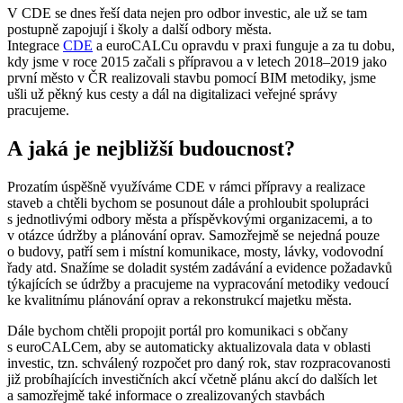
V CDE se dnes řeší data nejen pro odbor investic, ale už se tam
postupně zapojují i školy a další odbory města.
Integrace
CDE
a euroCALCu opravdu v praxi funguje a za tu dobu,
kdy jsme v roce 2015 začali s přípravou a v letech 2018–2019 jako
první město v ČR realizovali stavbu pomocí BIM metodiky, jsme
ušli už pěkný kus cesty a dál na digitalizaci veřejné správy
pracujeme.
A jaká je nejbližší budoucnost?
Prozatím úspěšně využíváme CDE v rámci přípravy a realizace
staveb a chtěli bychom se posunout dále a prohloubit spolupráci
s jednotlivými odbory města a příspěvkovými organizacemi, a to
v otázce údržby a plánování oprav. Samozřejmě se nejedná pouze
o budovy, patří sem i místní komunikace, mosty, lávky, vodovodní
řady atd. Snažíme se doladit systém zadávání a evidence požadavků
týkajících se údržby a pracujeme na vypracování metodiky vedoucí
ke kvalitnímu plánování oprav a rekonstrukcí majetku města.
Dále bychom chtěli propojit portál pro komunikaci s občany
s euroCALCem, aby se automaticky aktualizovala data v oblasti
investic, tzn. schválený rozpočet pro daný rok, stav rozpracovanosti
již probíhajících investičních akcí včetně plánu akcí do dalších let
a samozřejmě také informace o zrealizovaných stavbách