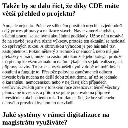
Takže by se dalo říct, že díky CDE máte
větší přehled o projektu?
Ano, ale nejen to. Práce ve sdíleném prostředí urychlí a zjednoduší
celý proces přípravy a realizace staveb. Navíc zamezí chybám,
všichni pracují se stejnými aktuálními podklady. Už se nám nestává,
že na stavbě jsou dva různé výkresy, protože ten aktuální se nedostal
do správných rukou. A obrovskou výhodou je pro nás také tzv.
zastupitelnost. Pokud některý z techniků onemocní, nebo má jiné
překážky v práci, může ho zastoupit okamžitě jeho kolega, protože
má přístup ke všem aktuálním datům týkajících se jak realizace, tak
přípravy stavby. To jsme si vyzkoušeli nyní v době mimořádných
opatření a funguje to. Přestože polovina zaměstnanců odboru
investic byla nucena na delší dobu zůstat doma, ať už se jednalo
o karanténu, nemocenskou nebo v nejčastějších případech
ošetřovné, zvládli jsme v loňském roce zrealizovat téměř všechny
plánované investice, a přitom se pilně pracovalo na přípravě
investičních akcí na tento rok. Troufám si říci, že bez sdíleného
datového prostředí bychom to nezvládli.
Jaké systémy v rámci digitalizace na
magistrátu využíváte?