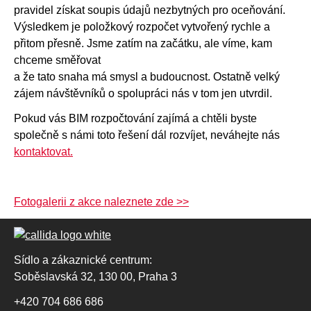
pravidel získat soupis údajů nezbytných pro oceňování.
Výsledkem je položkový rozpočet vytvořený rychle a
přitom přesně. Jsme zatím na začátku, ale víme, kam
chceme směřovat
a že tato snaha má smysl a budoucnost. Ostatně velký
zájem návštěvníků o spolupráci nás v tom jen utvrdil.
Pokud vás BIM rozpočtování zajímá a chtěli byste
společně s námi toto řešení dál rozvíjet, neváhejte nás
kontaktovat.
Fotogalerii z akce naleznete zde >>
Sídlo a zákaznické centrum:
Soběslavská 32, 130 00, Praha 3
+420 704 686 686