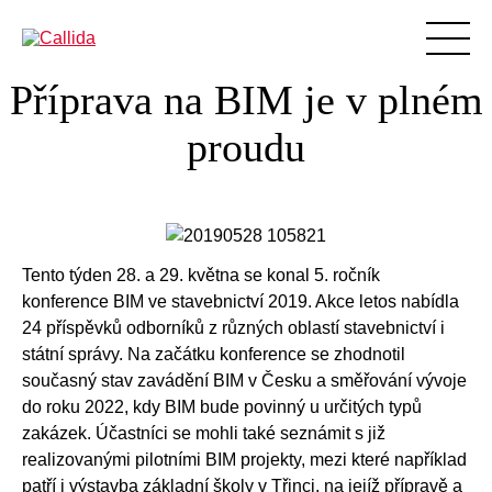
Příprava na BIM je v plném
Produkty
proudu
Podpora
Vzdělávání
Blog
BIM
Tento týden 28. a 29. května se konal 5. ročník
O nás
konference BIM ve stavebnictví 2019. Akce letos nabídla
24 příspěvků odborníků z různých oblastí stavebnictví i
Reference
státní správy. Na začátku konference se zhodnotil
Ke stažení
současný stav zavádění BIM v Česku a směřování vývoje
do roku 2022, kdy BIM bude povinný u určitých typů
Aktuality
zakázek. Účastníci se mohli také seznámit s již
Kontakty
realizovanými pilotními BIM projekty, mezi které například
patří i výstavba základní školy v Třinci, na jejíž přípravě a