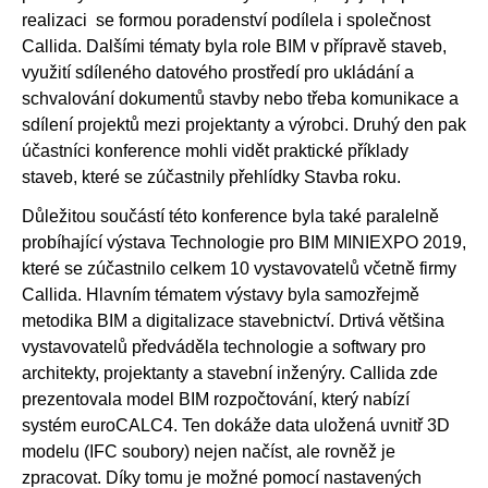
realizaci se formou poradenství podílela i společnost
Callida. Dalšími tématy byla role BIM v přípravě staveb,
využití sdíleného datového prostředí pro ukládání a
schvalování dokumentů stavby nebo třeba komunikace a
sdílení projektů mezi projektanty a výrobci. Druhý den pak
účastníci konference mohli vidět praktické příklady
staveb, které se zúčastnily přehlídky Stavba roku.
Důležitou součástí této konference byla také paralelně
probíhající výstava Technologie pro BIM MINIEXPO 2019,
které se zúčastnilo celkem 10 vystavovatelů včetně firmy
Callida. Hlavním tématem výstavy byla samozřejmě
metodika BIM a digitalizace stavebnictví. Drtivá většina
vystavovatelů předváděla technologie a softwary pro
architekty, projektanty a stavební inženýry. Callida zde
prezentovala model BIM rozpočtování, který nabízí
systém euroCALC4. Ten dokáže data uložená uvnitř 3D
modelu (IFC soubory) nejen načíst, ale rovněž je
zpracovat. Díky tomu je možné pomocí nastavených