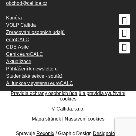
obchod@callida.cz
Kariéra
VOLP Callida
Zpracování osobních údajů
euroCALC
CDE Asite
Ceník euroCALC
Aktualizace
Přihlášení k newsletteru
Studentská sekce - soutěž
AI funkce v systému euroCALC
Pravidla ochrany osobních údajů a pravidla využívání
cookies
©
Callida, s.r.o.
Mapa stránek
|
Nastavení cookies
Spravuje
Rexonix
/ Graphic Design
Designology